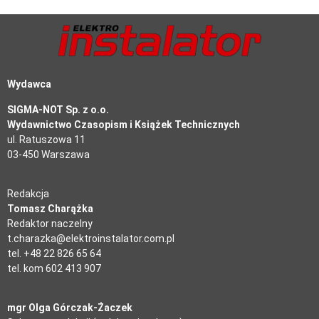
Wydawca
SIGMA-NOT Sp. z o.o.
Wydawnictwo Czasopism i Książek Technicznych
ul. Ratuszowa 11
03-450 Warszawa
Redakcja
Tomasz Charążka
Redaktor naczelny
t.charazka@elektroinstalator.com.pl
tel. +48 22 826 65 64
tel. kom 602 413 907
mgr Olga Górczak-Żaczek