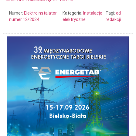
Numer:
Elektroinstalator
Kategoria:
Instalacje
Tagi:
od
numer 12/2024
elektryczne
redakcji