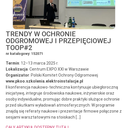
TRENDY W OCHRONIE
ODGROMOWEJ I PRZEPIĘCIOWEJ
TOOP#2
nr katalogowy: 152071
Termin
: 12–13 marca 2025 r.
Lokalizacja
: Centrum EXPO XXI w Warszawie
Organizator
: Polski Komitet Ochrony Odgromowej
www.pkoo.szkolenia.elektroinstalacje.pl
II konferencja naukowo-techniczna kontynuuje ubiegłoroczną
inicjatywę, integruje środowiska naukowe, inżynierskie oraz
osoby indywidualne, promując dobre praktyki służące ochronie
przed skutkami wyładowań atmosferycznych. W programie
znajdą się referaty naukowe i prezentacje firmowe połączone z
sesjami warsztatowymi na stoiskach […]
CAŁY ARTYKUŁ DOSTĘPNY TUTAJ