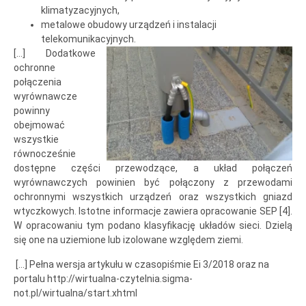
klimatyzacyjnych,
metalowe obudowy urządzeń i instalacji
telekomunikacyjnych.
[…] Dodatkowe
ochronne
połączenia
wyrównawcze
powinny
obejmować
wszystkie
równocześnie
dostępne części przewodzące, a układ połączeń
wyrównawczych powinien być połączony z przewodami
ochronnymi wszystkich urządzeń oraz wszystkich gniazd
wtyczkowych. Istotne informacje zawiera opracowanie SEP [4].
W opracowaniu tym podano klasyfikację układów sieci. Dzielą
się one na uziemione lub izolowane względem ziemi.
[…] Pełna wersja artykułu w czasopiśmie Ei 3/2018 oraz na
portalu http://wirtualna-czytelnia.sigma-
not.pl/wirtualna/start.xhtml