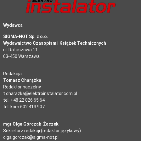
Wydawca
SIGMA-NOT Sp. z o.o.
Wydawnictwo Czasopism i Książek Technicznych
ul. Ratuszowa 11
03-450 Warszawa
Redakcja
Tomasz Charążka
Redaktor naczelny
t.charazka@elektroinstalator.com.pl
tel. +48 22 826 65 64
tel. kom 602 413 907
mgr Olga Górczak-Żaczek
Sekretarz redakcji (redaktor językowy)
olga.gorczak@sigma-not.pl