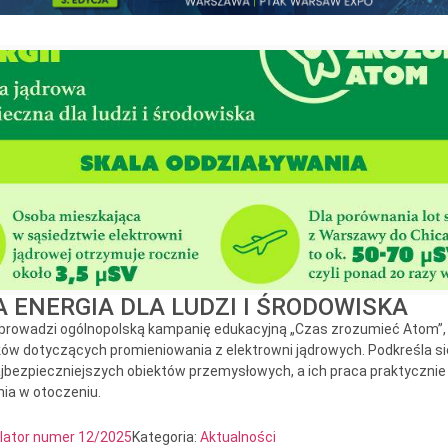
 ENERGIA DLA LUDZI I ŚRODOWISKA
 prowadzi ogólnopolską kampanię edukacyjną „Czas zrozumieć Atom”, 
ków dotyczących promieniowania z elektrowni jądrowych. Podkreśla s
ajbezpieczniejszych obiektów przemysłowych, a ich praca praktycznie
ia w otoczeniu.
alator numer 12/2025
Kategoria:
Aktualności