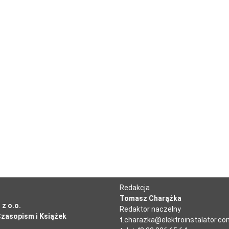
Redakcja
Tomasz Charążka
z o.o.
Redaktor naczelny
zasopism i Książek
t.charazka@elektroinstalator.co