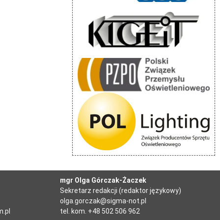
mgr Olga Górczak-Żaczek
Sekretarz redakcji (redaktor językowy)
olga.gorczak@sigma-not.pl
m.pl
tel. kom. +48 502 506 962