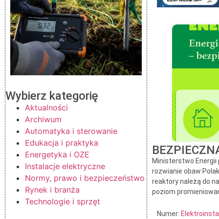
Wybierz kategorię
Aktualności
Archiwum
Automatyka i sterowanie
Edukacja i praktyka
BEZPIECZNA
Energetyka i OZE
Ministerstwo Energii
Instalacje elektryczne
rozwianie obaw Pola
Normy, prawo i bezpieczeństwo
reaktory należą do n
Rynek i branża
poziom promieniowan
Technologie i sprzęt
Numer:
Elektroinst